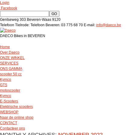
Login
Facebook
Gentseweg 303
Beveren-Waas
9120
Telefoon Tielrode:
Telefoon Beveren:
03 775 68 70
E-mail:
info@daeco.be
DAECO Bikes in BEVEREN
Home
Over Daeco
ONZE WINKEL
SERVICES
ONS GAMMA
scooter 50 cc
Kymco
GTS
motoscooter
Kymco
E-Scooters
Elektrische scooters
WEBSHOP
Naar de online shop
CONTACT
Contacteer ons
MONTHLY ARCHIVES:
NOVEMBER 2022